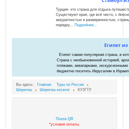
Стамбул из
Турция- это страна для отдыха путешест
Существуют края, где всё чисто, с блес
аккуратностью и размеренностью, страны
порядку...
Подробнее...
Египет из
Египет самая популярная страна, в кот
Страна с необыкновенной историей, арх
пляжами, аквапарками, экскурсионными
бюджетно посетить Иерусалим в Израил
Вы здесь:
Главная
Туры по России
Шерегеш
Шерегеш каталог
КУЗГТУ
Плати QR
*
условия оплаты.