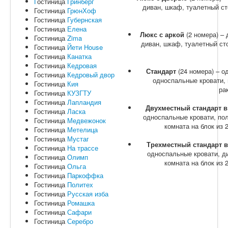
Г
остиница
Гринберг
диван, шкаф, туалетный ст
Гостиница
ГрюнХоф
Гостиница
Губернская
Гостиница
Елена
Люкс с аркой
(2 номера) – 
Гостиница
Zima
диван, шкаф, туалетный сто
Гостиница
Йети House
Гостиница
Канатка
Гостиница
Кедровая
Стандарт
(24 номера) – 
Гостиница
Кедровый двор
односпальные кровати, 
Гостиница
Кия
ра
Гостиница
КУЗГТУ
Гостиница
Лапландия
Двухместный стандарт в
Гостиница
Ласка
односпальные кровати, пол
Гостиница
Медвежонок
комната на блок из 
Гостиница
Метелица
Гостиница
Мустаг
Трехместный стандарт в
Гостиница
На трассе
односпальные кровати, д
Гостиница
Олимп
комната на блок из 
Гостиница
Ольга
Гостиница
Паркоффка
Гостиница
Политех
Гостиница
Русская изба
Гостиница
Ромашка
Гостиница
Сафари
Гостиница
Серебро