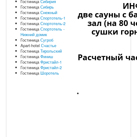
Гостиница
Сибирия
ИН
Гостиница
Сибирь
две сауны с б
Гостиница
Снежный
Гостиница
Спортотель-1
зал (на 80 
Гостиница
Спортотель-2
Гостиница
Спортотель -
сушки гор
Нижний домик
Гостиница
Сугроб
Apart-hotel
Счастье
Гостиница
Тирольский
Расчетный час
Гостиница
Финиш
Гостиница
Фристайл-1
Гостиница
Фристайл-2
Гостиница
Шоротель