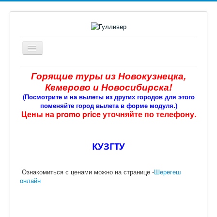
Включить/
выключить
навигацию
Главная
Горящие туры из Новокузнецка,
Кемерово и Новосибирска!
Офис № 2
(Посмотрите и на вылеты из других городов для этого
Поиск туров
поменяйте город вылета в форме модуля.)
Цены на promo price уточняйте по телефону.
Авиа
Туры по России
КУЗГТУ
Страны
Информация
Ознакомиться с ценами можно на странице -
Шерегеш
онлайн
Доп. услуги
Кредит