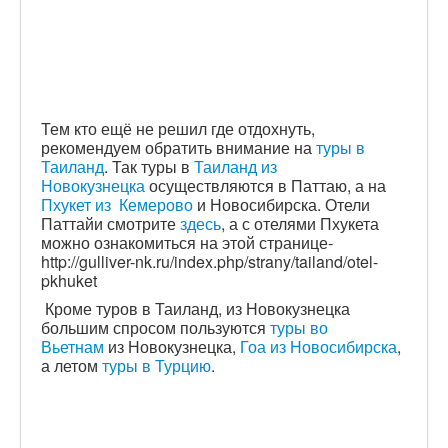
Тем кто ещё не решил где отдохнуть,
рекомендуем обратить внимание на
туры в
Таиланд
. Так туры в
Таиланд из
Новокузнецка
осуществляются в Паттаю, а на
Пхукет из Кемерово
и Новосибирска. Отели
Паттайи смотрите
здесь
, а с отелями Пхукета
можно ознакомиться на этой странице-
http://gulliver-nk.ru/index.php/strany/tailand/otel-
pkhuket
Кроме туров в Таиланд, из Новокузнецка
большим спросом пользуются
туры во
Вьетнам
из Новокузнецка,
Гоа из Новосибирска
,
а летом
туры в Турцию
.