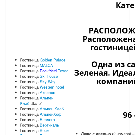
О нас
Кате
Контакты
РАСПОЛОЖ
Расположена
гостинице
Гостиница
Golden Palace
Одна из с
Гостиница
MALCA
Зеленая. Идеа
Гостиница
RockYard
Техас
Гостиница
Ski House
компаний
Гостиница
Sky Way
Гостиница
Western hotel
Гостиница
Аквилон
Гостиница
Альпен
Клаб
Шале"
Гостиница
Альпен Клаб
96
Гостиница
АльпенХоф
Гостиница
Берлога
Гостиница
Вертикаль
Гостиница
Вояж
Люкс с дверью
(2 номера) –