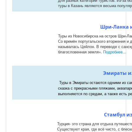
для разных категорий туристов. Из-за б
туры в Казань являются весьма популя
Шри-Ланка и
Туры из Новосибирска на остров Шри-Ла
Со времён португальского вторжения и д
называлась Цейлон. В переводе с санск
благословенная земля».
Подробнее...
Эмираты и
Туры в Эмираты остаются одними из са
сказка с прекрасными пляжами, аквапа
выполняются по средам, а также есть р
Стамбул из
Турция- это страна для отдыха путешест
Существуют края, где всё чисто, с блес