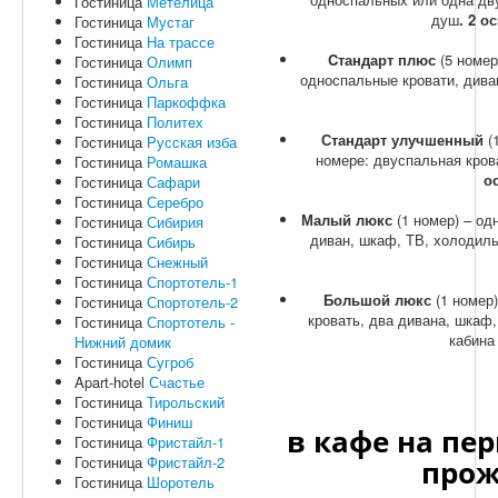
Гостиница
Метелица
душ
. 2 о
Гостиница
Мустаг
Гостиница
На трассе
Cтандарт плюс
(5 номе
Гостиница
Олимп
односпальные кровати, диван
Гостиница
Ольга
Гостиница
Паркоффка
Гостиница
Политех
Стандарт улучшенный
(
Гостиница
Русская изба
номере: двуспальная крова
Гостиница
Ромашка
ос
Гостиница
Сафари
Гостиница
Серебро
Малый люкс
(1 номер) – од
Гостиница
Сибирия
диван, шкаф, ТВ, холодиль
Гостиница
Сибирь
Гостиница
Снежный
Гостиница
Спортотель-1
Большой люкс
(1 номер)
Гостиница
Спортотель-2
кровать, два дивана, шкаф,
Гостиница
Спортотель -
кабина
Нижний домик
Гостиница
Сугроб
Apart-hotel
Счастье
Гостиница
Тирольский
Гостиница
Финиш
в кафе на пе
Гостиница
Фристайл-1
Гостиница
Фристайл-2
прож
Гостиница
Шоротель