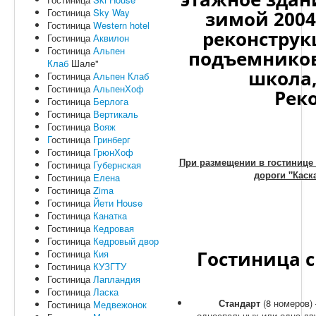
Гостиница
Sky Way
зимой 2004
Гостиница
Western hotel
реконструк
Гостиница
Аквилон
Гостиница
Альпен
подъемников,
Клаб
Шале"
школа,
Гостиница
Альпен Клаб
Гостиница
АльпенХоф
Реко
Гостиница
Берлога
Гостиница
Вертикаль
Гостиница
Вояж
Г
остиница
Гринберг
Гостиница
ГрюнХоф
При размещении в гостинице 
Гостиница
Губернская
дороги "Каск
Гостиница
Елена
Гостиница
Zima
Гостиница
Йети House
Гостиница
Канатка
Гостиница
Кедровая
Гостиница
Кедровый двор
Гостиница с
Гостиница
Кия
Гостиница
КУЗГТУ
Гостиница
Лапландия
Гостиница
Ласка
Стандарт
(8 номеров)
Гостиница
Медвежонок
односпальных или одна дву