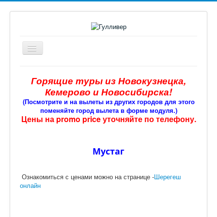
Включить/
выключить
навигацию
Главная
Горящие туры из Новокузнецка,
Офис № 2
Кемерово и Новосибирска!
(Посмотрите и на вылеты из других городов для этого
Поиск туров
поменяйте город вылета в форме модуля.)
Цены на promo price уточняйте по телефону.
Авиа
Туры по России
Мустаг
Страны
Информация
Ознакомиться с ценами можно на странице -
Шерегеш
онлайн
Доп. услуги
Кредит