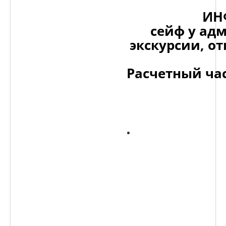
ИН
сейф у ад
экскурсии, о
Расчетный час