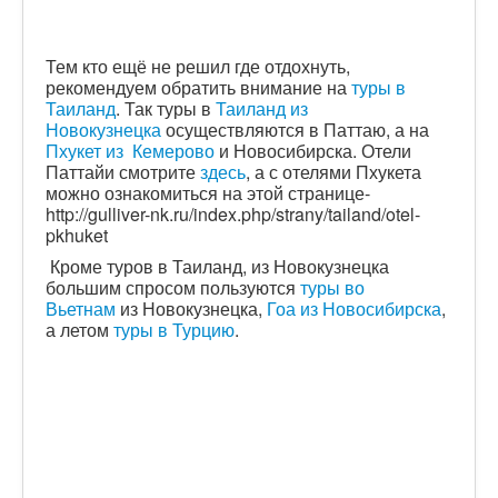
Тем кто ещё не решил где отдохнуть,
рекомендуем обратить внимание на
туры в
Таиланд
. Так туры в
Таиланд из
Новокузнецка
осуществляются в Паттаю, а на
Пхукет из Кемерово
и Новосибирска. Отели
Паттайи смотрите
здесь
, а с отелями Пхукета
можно ознакомиться на этой странице-
http://gulliver-nk.ru/index.php/strany/tailand/otel-
pkhuket
Кроме туров в Таиланд, из Новокузнецка
большим спросом пользуются
туры во
Вьетнам
из Новокузнецка,
Гоа из Новосибирска
,
а летом
туры в Турцию
.