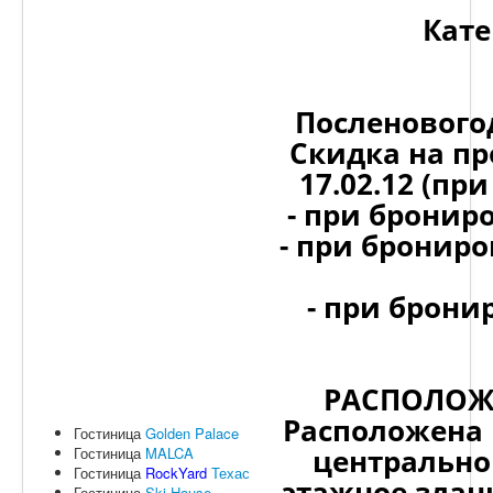
О нас
Кате
Контакты
Посленового
Скидка на пр
17.02.12 (при
- при бронир
- при брониро
- при брони
РАСПОЛОЖ
Расположена 
Гостиница
Golden Palace
центрально
Гостиница
MALCA
Гостиница
RockYard
Техас
этажное здан
Гостиница
Ski House