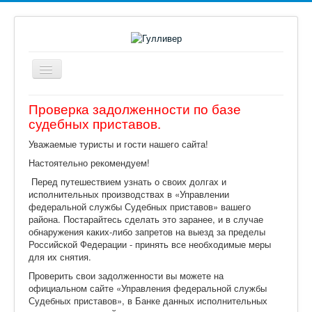
Включить/
выключить
навигацию
Главная
Проверка задолженности по базе
судебных приставов.
Офис № 2
Уважаемые туристы и гости нашего сайта!
Поиск туров
Настоятельно рекомендуем!
Авиа
Перед путешествием узнать о своих долгах и
исполнительных производствах в «Управлении
Туры по России
федеральной службы Судебных приставов» вашего
района. Постарайтесь сделать это заранее, и в случае
Страны
обнаружения каких-либо запретов на выезд за пределы
Российской Федерации - принять все необходимые меры
Информация
для их снятия.
Доп. услуги
Проверить свои задолженности вы можете на
официальном сайте «Управления федеральной службы
Кредит
Судебных приставов», в Банке данных исполнительных