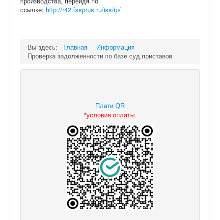
производства, перейдя по
О нас
ссылке:
http://r42.fssprus.ru/iss/ip/
Контакты
Вы здесь:
Главная
Информация
Проверка задолженности по базе суд.приставов
Плати QR
*
условия оплаты.