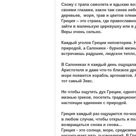
Схожу с трапа самолета и вдыхаю во
своими глазами, какое там синее не
деревьев, моря, трав и цветов олеан
Греция – это страна, где православ
зайти в маленькую церквушку или в 
Веры очень сильно.
Каждый уголок Греции неповторим. Н
природой, а Салоники - бурной жизн
встречаешь радушие, людское тепло,
В Салониках я каждый день ощущала
Аристотеля и даже что-то близкое д
море появится корабль аргонавтов. 
тот самый Зевс.
Но чтобы ощутить дух Греции, одног
жизнью греков, посетить традиционн
настоящее единение с природой.
Греция каждый раз ощущается по-нов
в любом случае, чтобы открыть и по
возвращаться снова и снова...
Греция - это солнце, море, средизем
насчитывает пять тысячелетий. В Гр