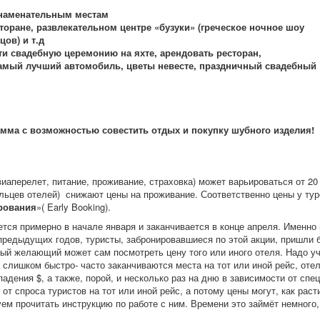
знаменательным местам
торане, развлекательном центре «бузуки» (греческое ночное шоу
ов) и т.д
и свадебную церемонию на яхте, арендовать ресторан,
самый лучший автомобиль, цветы невесте, праздничный свадебный
 с возможностью совестить отдых и покупку шубного изделия!
виаперелет, питание, проживание, страховка) может варьироваться от 20
льцев отелей) снижают цены на проживание. Соответственно цены у туро
рования
»( Early Booking).
ся примерно в начале января и заканчивается в конце апреля. Именно 
у предыдущих годов, туристы, забронировавшиеся по этой акции, пришли 
дый желающий может сам посмотреть цену того или иного отеля. Надо уч
слишком быстро- часто заканчиваются места на тот или иной рейс, отел
падения $, а также, порой, и несколько раз на дню в зависимости от сп
от спроса туристов на тот или иной рейс, а потому цены могут, как расти
ем прочитать инструкцию по работе с ним. Времени это займёт немного,