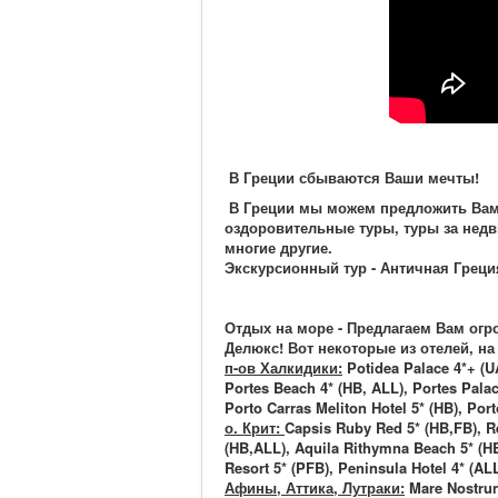
В Греции сбываются Ваши мечты!
В Греции мы можем предложить Вам 
оздоровительные туры, туры за недв
многие другие.
Экскурсионный тур - Античная Греци
Отдых на море - Предлагаем Вам огр
Делюкс! Вот некоторые из отелей, на
п-ов Халкидики:
Potidea Palace 4*+ (UA
Portes Beach 4* (HB, ALL), Portes Palac
Porto Carras Meliton Hotel 5* (HB), Po
о. Крит:
Capsis Ruby Red 5* (HB,FB), R
(HB,ALL), Aquila Rithymna Beach 5* (HB
Resort 5* (PFB), Peninsula Hotel 4* (AL
Афины, Аттика, Лутраки:
Mare Nostrun 