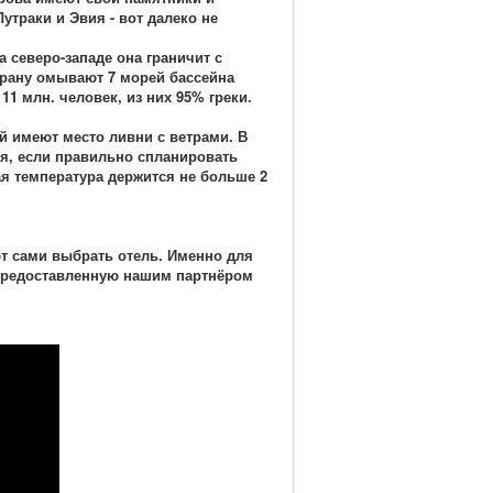
траки и Эвия - вот далеко не
 северо-западе она граничит с
Страну омывают 7 морей бассейна
11 млн. человек, из них 95% греки.
й имеют место ливни с ветрами. В
ья, если правильно спланировать
кая температура держится не больше 2
т сами выбрать отель. Именно для
 предоставленную нашим партнёром