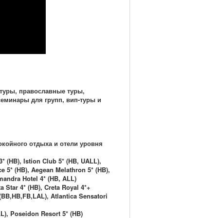
туры, православные туры,
еминары для групп, вип-туры и
окойного отдыха и отели уровня
* (HB), Istion Club 5* (HB, UALL),
ce 5* (HB), Aegean Melathron 5* (HB),
mandra Hotel 4* (HB, ALL)
 Star 4* (HB), Creta Royal 4*+
(BB,HB,FB,LAL), Atlantica Sensatori
LL), Poseidon Resort 5* (HB)