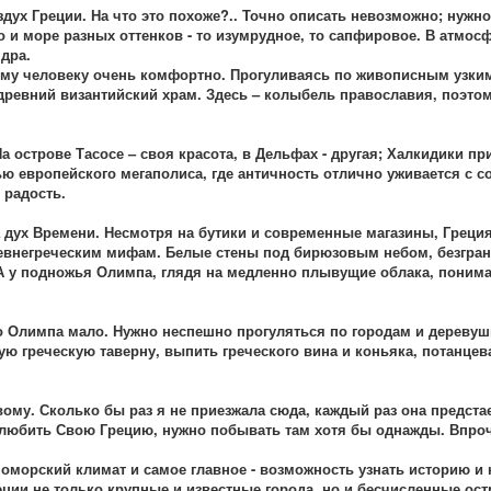
здух Греции. На что это похоже?.. Точно описать невозможно; нужн
бо и море разных оттенков - то изумрудное, то сапфировое. В атмо
дра.
ному человеку очень комфортно. Прогуливаясь по живописным узк
древний византийский храм. Здесь – колыбель православия, поэт
а острове Тасосе – своя красота, в Дельфах - другая; Халкидики п
ью европейского мегаполиса, где античность отлично уживается с с
 радость.
 дух Времени. Несмотря на бутики и современные магазины, Греци
ревнегреческим мифам. Белые стены под бирюзовым небом, безгранич
А у подножья Олимпа, глядя на медленно плывущие облака, понимае
о Олимпа мало. Нужно неспешно прогуляться по городам и дереву
ую греческую таверну, выпить греческого вина и коньяка, потанцев
ому. Сколько бы раз я не приезжала сюда, каждый раз она предста
любить Свою Грецию, нужно побывать там хотя бы однажды. Впроче
номорский климат и самое главное - возможность узнать историю и 
еции не только крупные и известные города, но и бесчисленные ос