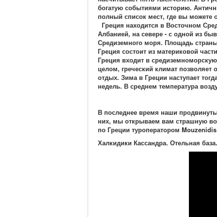
богатую событиями историю. Античны
полный список мест, где вы можете о
Греция находится в Восточном Среди
Албанией, на севере - с одной из бы
Средиземного моря. Площадь страны -
Греция состоит из материковой части
Греция входит в средиземноморскую 
целом, греческий климат позволяет 
отдых. Зима в Греции наступает тогд
недель. В среднем температура возду
В последнее время наши продвинутые
них, мы открываем вам страшную вое
по Греции туроператором
Mouzenidis 
Халкидики Кассандра. Отельная база