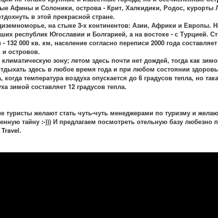
е Афины и Солоники, острова - Крит, Халкидики, Родос, курорты Лу
тдохнуть в этой прекрасной стране.
земноморье, на стыке 3-х континентов: Азии, Африки и Европы. На
вших республик Югославии и Болгарией, а на востоке - с Турцией. 
 132 000 кв. км, население согласно переписи 2000 года составляет 
 и островов.
климатическую зону; летом здесь почти нет дождей, тогда как зимо
отдыхать здесь в любое время года и при любом состоянии здоров
а, когда температура воздуха опускается до 6 градусов тепла, но та
ха зимой составляет 12 градусов тепла.
 туристы желают стать чуть-чуть менеджерами по туризму и желаю
нную тайну :-))) И предлагаем посмотреть отельную базу любезно
Travel.
.