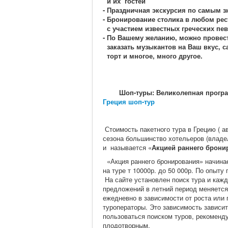
и их гостей
- Праздничная экскурсия по самым 
- Бронирование столика в любом рес
с участием известных греческих певц
- По Вашему желанию, можно провест
заказать музыкантов на Ваш вкус, 
торт и многое, много другое.
Шоп-туры: Великолепная программа
Греция шоп-тур
Стоимость пакетного тура в Грецию ( а
сезона большинство хотельеров (владе
и называется «
Акцией раннего брони
«Акция раннего бронирования» начинает
на туре т 10000р. до 50 000р. По опыт
На сайте установлен поиск тура и каж
предложений в летний период меняется 
ежедневно в зависимости от роста или 
туроператоры. Это зависимость зависит 
пользоваться поиском туров, рекоменду
плодотворным.