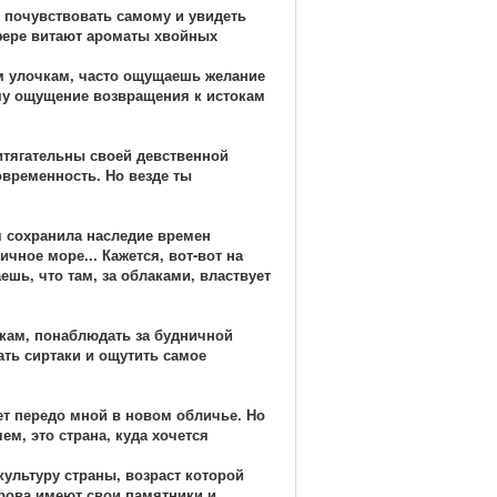
о почувствовать самому и увидеть
сфере витают ароматы хвойных
им улочкам, часто ощущаешь желание
ому ощущение возвращения к истокам
ритягательны своей девственной
овременность. Но везде ты
я сохранила наследие времен
ное море... Кажется, вот-вот на
шь, что там, за облаками, властвует
шкам, понаблюдать за будничной
ать сиртаки и ощутить самое
ет передо мной в новом обличье. Но
м, это страна, куда хочется
культуру страны, возраст которой
трова имеют свои памятники и