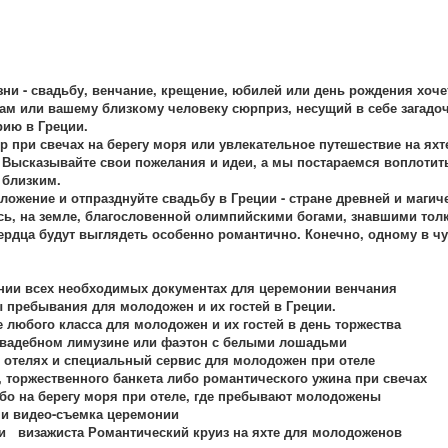
и - свадьбу, венчание, крещение, юбилей или день рождения хоче
ам или вашему близкому человеку сюрприз, несущий в себе загадо
рию в Греции.
 при свечах на берегу моря или увлекательное путешествие на яхте
 Высказывайте свои пожелания и идеи, а мы постараемся воплотить
 близким.
ложение и отпразднуйте свадьбу в Греции - стране древней и магич
ь, на земле, благословенной олимпийскими богами, знавшими толк
ердца будут выглядеть особенно романтично. Конечно, одному в чу
!
нии всех необходимых документах для церемонии венчания
 пребывания для молодожен и их гостей в Греции.
е любого класса для молодожен и их гостей в день торжества
свадебном лимузине или фаэтон с белыми лошадьми
 отелях и специальный сервис для молодожен при отеле
 торжественного банкета либо романтического ужина при свечах
бо на берегу моря при отеле, где пребывают молодожены
 и видео-съемка церемонии
 и визажиста Романтический круиз на яхте для молодоженов