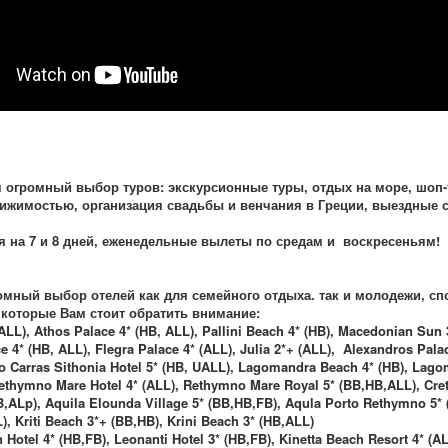
огромный выбор туров: экскурсионные туры, отдых на море, шоп-
ижимостью, организация свадьбы и венчания в Греции, выездные с
я на 7 и 8 дней, еженедельные вылеты по средам и воскресеньям!
омный выбор отелей как для семейного отдыха. так и молодежи, сп
 которые Вам стоит обратить внимание:
LL), Athos Palace 4* (HB, ALL), Pallini Beach 4* (HB), Macedonian Sun 3
e 4* (HB, ALL), Flegra Palace 4* (ALL), Julia 2*+ (ALL), Alexandros Pala
rto Carras Sithonia Hotel 5* (HB, UALL), Lagomandra Beach 4* (HB), Lago
ethymno Mare Hotel 4* (ALL), Rethymno Mare Royal 5* (BB,HB,ALL), Creta
,ALp), Aquila Elounda Village 5* (BB,HB,FB), Aqula Porto Rethymno 5* 
L), Kriti Beach 3*+ (BB,HB), Krini Beach 3* (HB,ALL)
Hotel 4* (HB,FB), Leonanti Hotel 3* (HB,FB), Kinetta Beach Resort 4* (A